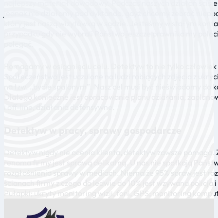
najlepszy materiał dowodowy. Podczas naszych działań ściśle
jednak nie działamy pod dyktando, gdyż chcemy zebrać niep
który jest naszą wizytówką w sądzie. Jesteśmy w stałym kont
przypadku gdy nie wybrali Państwo jeszcze prawnika my polec
polegać.
Pomagamy w osiągnięciu celu. Detektyw to nie tylko człowiek
Społeczeństwo jest uczulone na ludzi robiących zdjęcia z ukry
na tzw. „bycie spalonym”. Nasz cel musi być nieświadomy do k
Dlatego konieczne jest opracowanie planu działania, zaplanow
i off-line, działania defensywne.
Detektyw w pracy, sprawy gospodarcze
Detektyw nigdy nie ocenia klienta, detektyw zawsze pomaga. 
renoma firmy jest sprawą delikatną. U nas nie spotkają Państw
rozgłośnienia sprawy w mediach. Niemalże 95% spraw jest r
ścianach firmy z czego do ledwie do 10% jest wzywana policja 
Pułapki; ukryty monitoring wizji, foni, GPS; monitoring kompu