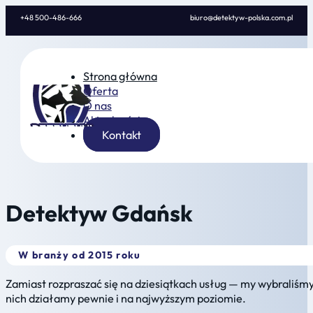
+48 500-486-666
biuro@detektyw-polska.com.pl
Strona główna
Oferta
O nas
Aktualności
Kontakt
Detektyw Gdańsk
W branży od 2015 roku
Zamiast rozpraszać się na dziesiątkach usług — my wybraliśmy
nich działamy pewnie i na najwyższym poziomie.