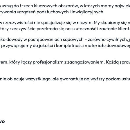
h usług do trzech kluczowych obszarów, w których mamy najwię
rywania urządzeń podsłuchowych i inwigilacyjnych.
 – w rzeczywistości nie specjalizuje się w niczym. My skupiamy si
óry rzeczywiście przekłada się na skuteczność i zaufanie klien
ako dowody w postępowaniach sądowych – zarówno cywilnych, jak
gę przywiązujemy do jakości i kompletności materiału dowodow
ołem, który łączy profesjonalizm z zaangażowaniem. Każdą spra
 nie obiecuje wszystkiego, ale gwarantuje najwyższy poziom usł
wo