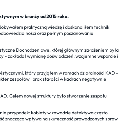
aktywnym w branży od 2015 roku.
obywałem praktyczną wiedzę i doskonaliłem techniki
, odpowiedzialności oraz pełnym poszanowaniu
styczne Dochodzeniowe, której głównym założeniem była
jący – zakładał wymianę doświadczeń, wzajemne wsparcie i
istycznymi, który przyjąłem w ramach działalności KAD –
kter zespołów i brak stałości w kadrach negatywnie
KAD. Celem nowej struktury było stworzenie zespołu
o nie przypadek: kobiety w zawodzie detektywa często
cność znacząco wpływa na skuteczność prowadzonych spraw