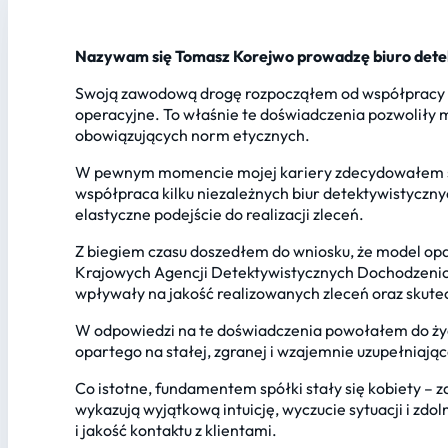
Nazywam się Tomasz Korejwo prowadzę biuro detek
Swoją zawodową drogę rozpocząłem od współpracy z
operacyjne. To właśnie te doświadczenia pozwoliły
obowiązujących norm etycznych.
W pewnym momencie mojej kariery zdecydowałem si
współpraca kilku niezależnych biur detektywistyczn
elastyczne podejście do realizacji zleceń.
Z biegiem czasu doszedłem do wniosku, że model op
Krajowych Agencji Detektywistycznych Dochodzeniow
wpływały na jakość realizowanych zleceń oraz skute
W odpowiedzi na te doświadczenia powołałem do życ
opartego na stałej, zgranej i wzajemnie uzupełniające
Co istotne, fundamentem spółki stały się kobiety – 
wykazują wyjątkową intuicję, wyczucie sytuacji i z
i jakość kontaktu z klientami.