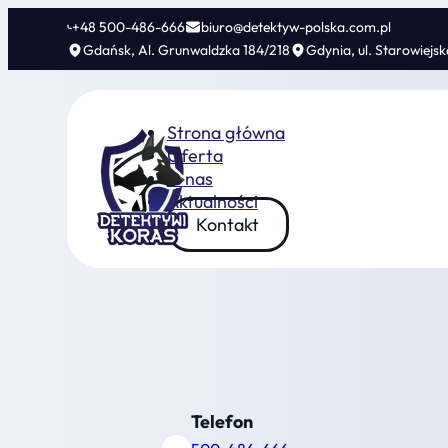
+48 500-486-666
biuro@detektyw-polska.com.pl
Gdańsk, Al. Grunwaldzka 184/218
Gdynia, ul. Starowiejs
Strona główna
Oferta
O nas
Aktualności
Kontakt
Telefon