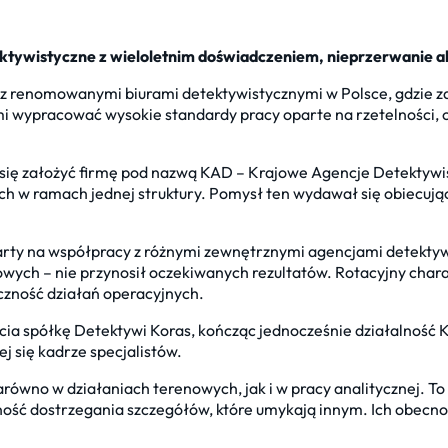
tywistyczne z wieloletnim doświadczeniem, nieprzerwanie 
 renomowanymi biurami detektywistycznymi w Polsce, gdzie zd
 mi wypracować wysokie standardy pracy oparte na rzetelności
ę założyć firmę pod nazwą KAD – Krajowe Agencje Detektywi
ych w ramach jednej struktury. Pomysł ten wydawał się obiecu
arty na współpracy z różnymi zewnętrznymi agencjami detektyw
ych – nie przynosił oczekiwanych rezultatów. Rotacyjny chara
czność działań operacyjnych.
ia spółkę Detektywi Koras, kończąc jednocześnie działalność 
j się kadrze specjalistów.
zarówno w działaniach terenowych, jak i w pracy analitycznej. T
dolność dostrzegania szczegółów, które umykają innym. Ich obe