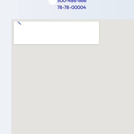
500-486-666
78-78-00004