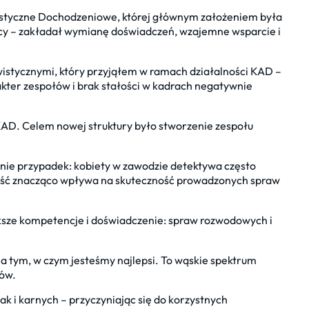
styczne Dochodzeniowe, której głównym założeniem była
jący – zakładał wymianę doświadczeń, wzajemne wsparcie i
istycznymi, który przyjąłem w ramach działalności KAD –
kter zespołów i brak stałości w kadrach negatywnie
KAD. Celem nowej struktury było stworzenie zespołu
o nie przypadek: kobiety w zawodzie detektywa często
cność znacząco wpływa na skuteczność prowadzonych spraw
ksze kompetencje i doświadczenie: spraw rozwodowych i
ę na tym, w czym jesteśmy najlepsi. To wąskie spektrum
tów.
 i karnych – przyczyniając się do korzystnych