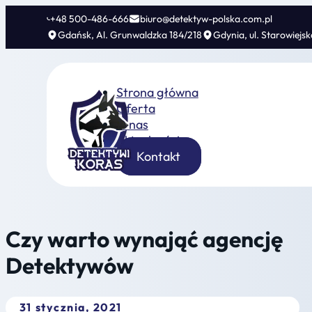
+48 500-486-666
biuro@detektyw-polska.com.pl
Gdańsk, Al. Grunwaldzka 184/218
Gdynia, ul. Starowiejs
Strona główna
Oferta
O nas
Aktualności
Kontakt
Czy warto wynająć agencję
Detektywów
31 stycznia, 2021