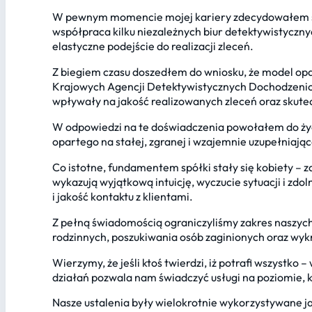
W pewnym momencie mojej kariery zdecydowałem si
współpraca kilku niezależnych biur detektywistyczn
elastyczne podejście do realizacji zleceń.
Z biegiem czasu doszedłem do wniosku, że model op
Krajowych Agencji Detektywistycznych Dochodzeniow
wpływały na jakość realizowanych zleceń oraz skute
W odpowiedzi na te doświadczenia powołałem do życ
opartego na stałej, zgranej i wzajemnie uzupełniające
Co istotne, fundamentem spółki stały się kobiety – 
wykazują wyjątkową intuicję, wyczucie sytuacji i z
i jakość kontaktu z klientami.
Z pełną świadomością ograniczyliśmy zakres naszyc
rodzinnych, poszukiwania osób zaginionych oraz wyk
Wierzymy, że jeśli ktoś twierdzi, iż potrafi wszystko
działań pozwala nam świadczyć usługi na poziomie, kt
Nasze ustalenia były wielokrotnie wykorzystywane j