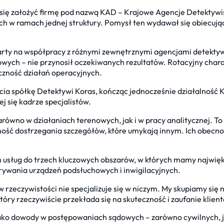
ę założyć firmę pod nazwą KAD – Krajowe Agencje Detektywi
ych w ramach jednej struktury. Pomysł ten wydawał się obiecu
arty na współpracy z różnymi zewnętrznymi agencjami detektyw
ych – nie przynosił oczekiwanych rezultatów. Rotacyjny chara
czność działań operacyjnych.
ia spółkę Detektywi Koras, kończąc jednocześnie działalność 
j się kadrze specjalistów.
zarówno w działaniach terenowych, jak i w pracy analitycznej. T
dolność dostrzegania szczegółów, które umykają innym. Ich obe
h usług do trzech kluczowych obszarów, w których mamy najwię
rywania urządzeń podsłuchowych i inwigilacyjnych.
 – w rzeczywistości nie specjalizuje się w niczym. My skupiamy si
óry rzeczywiście przekłada się na skuteczność i zaufanie klien
ako dowody w postępowaniach sądowych – zarówno cywilnych, jak